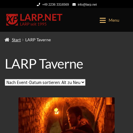
+49 2236 3316569
info@larp.net
Zur
Zum
Menu
Navigation
Inhalt
springen
springen
Start
LARP Taverne
LARP TICKETS
KONTO
LARP Taverne