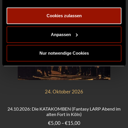
Die
Optionen
Cookies zulassen
können
auf
der
Anpassen
Produktseite
gewählt
Nur notwendige Cookies
werden
24. Oktober 2026
24.10.2026: Die KATAKOMBEN (Fantasy LARP Abend im
alten Fort in Köln)
Preisspanne:
€
5,00
–
€
15,00