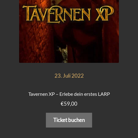
d
23. Juli 2022
Tavernen XP – Erlebe dein erstes LARP
€
59,00
Ticket buchen