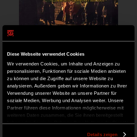
werden
26. September 2026
Diese Webseite verwendet Cookies
26.09.2026: Die KATAKOMBEN (Fantasy LARP Abend im
Wir verwenden Cookies, um Inhalte und Anzeigen zu
alten Fort in Köln)
personalisieren, Funktionen für soziale Medien anbieten
Preisspanne:
€
5,00
–
€
15,00
zu können und die Zugriffe auf unsere Website zu
€5,00
analysieren. Außerdem geben wir Informationen zu Ihrer
Dieses
bis
Ticket buchen
Verwendung unserer Website an unsere Partner für
Produkt
€15,00
soziale Medien, Werbung und Analysen weiter. Unsere
weist
Partner führen diese Informationen möglicherweise mit
mehrere
weiteren Daten zusammen, die Sie ihnen bereitgestellt
Varianten
haben oder die sie im Rahmen Ihrer Nutzung der Dienste
gesammelt haben.
auf.
Details zeigen