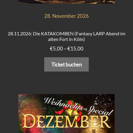
28. November 2026
28.11.2026: Die KATAKOMBEN (Fantasy LARP Abend im
alten Fort in Köln)
Preisspanne:
€
5,00
–
€
15,00
€5,00
Dieses
bis
Ticket buchen
Produkt
€15,00
weist
mehrere
Varianten
auf.
Die
Optionen
können