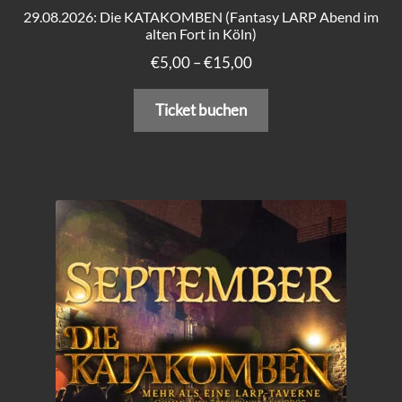
29.08.2026: Die KATAKOMBEN (Fantasy LARP Abend im
alten Fort in Köln)
Preisspanne:
€
5,00
–
€
15,00
€5,00
Dieses
bis
Ticket buchen
Produkt
€15,00
weist
mehrere
Varianten
auf.
Die
Optionen
können
auf
der
Produktseite
gewählt