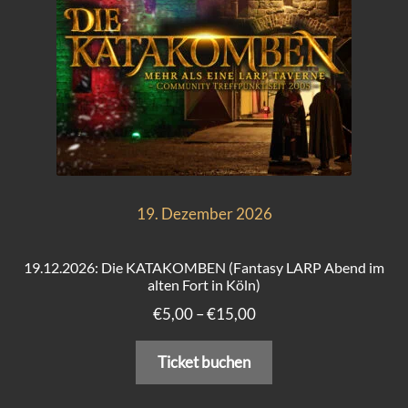
auf
der
Produktseite
gewählt
werden
19. Dezember 2026
19.12.2026: Die KATAKOMBEN (Fantasy LARP Abend im
alten Fort in Köln)
Preisspanne:
€
5,00
–
€
15,00
€5,00
Dieses
bis
Ticket buchen
Produkt
€15,00
weist