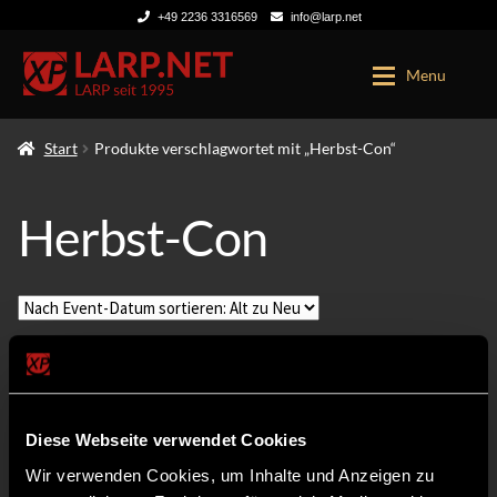
+49 2236 3316569
info@larp.net
Zur
Zum
Menu
Navigation
Inhalt
springen
springen
Start
Produkte verschlagwortet mit „Herbst-Con“
LARP TICKETS
KONTO
Herbst-Con
Diese Webseite verwendet Cookies
Wir verwenden Cookies, um Inhalte und Anzeigen zu