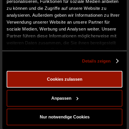
personalisieren, Funktionen für soziale Medien anbieten
zu können und die Zugriffe auf unsere Website zu
analysieren. Außerdem geben wir Informationen zu Ihrer
Verwendung unserer Website an unsere Partner für
soziale Medien, Werbung und Analysen weiter. Unsere
Partner führen diese Informationen möglicherweise mit
weiteren Daten zusammen, die Sie ihnen bereitgestellt
haben oder die sie im Rahmen Ihrer Nutzung der Dienste
gesammelt haben.
Details zeigen
4. September 2026 - 6. September 2026
Cookies zulassen
04.09. – 06.09.2026 | INTOTHEWOODS: Nightwoods
Preisspanne:
€
105,00
–
€
399,00
Anpassen
€105,00
Dieses
bis
Ticket buchen
Produkt
Nur notwendige Cookies
€399,00
weist