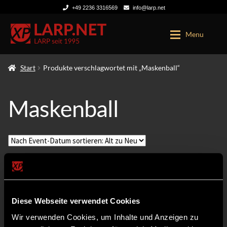
+49 2236 3316569
info@larp.net
Zur
Zum
Menu
Navigation
Inhalt
springen
springen
Start
Produkte verschlagwortet mit „Maskenball“
LARP TICKETS
KONTO
Maskenball
Diese Webseite verwendet Cookies
Wir verwenden Cookies, um Inhalte und Anzeigen zu