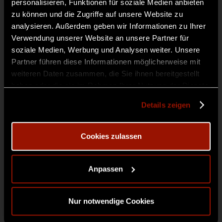
personalisieren, Funktionen für soziale Medien anbieten
zu können und die Zugriffe auf unsere Website zu
analysieren. Außerdem geben wir Informationen zu Ihrer
Verwendung unserer Website an unsere Partner für
soziale Medien, Werbung und Analysen weiter. Unsere
Partner führen diese Informationen möglicherweise mit
weiteren Daten zusammen, die Sie ihnen bereitgestellt
haben oder die sie im Rahmen Ihrer Nutzung der Dienste
gesammelt haben.
Details zeigen
13. März 2027 - 14. März 2027
Cookies zulassen
13.03. – 14.03.2027: BAL du MASQUE 2027
Preisspanne:
€
159,00
–
€
209,00
Anpassen
€159,00
Dieses
bis
Ticket buchen
Produkt
Nur notwendige Cookies
€209,00
weist