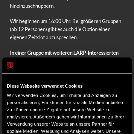
hineinzuschnuppern.
Wir beginnen um 16:00 Uhr. Bei größeren Gruppen
(ab 12 Personen) gibt es auch die Option einen
eigenen Zeitslot abzusprechen.
In einer Gruppe mit weiteren LARP-Interessierten
kannst du bei der Tavernen XP auch ohne
Vorkenntnisse und Ausrüstung vieles über das
Hobby LARP erfahren und anschließend sogar
selbst mitspielen. Besonders die gemeinsame
Diese Webseite verwendet Cookies
Einsteigergruppe gibt zu Beginn allen
Wir verwenden Cookies, um Inhalte und Anzeigen zu
Teilnehmenden mehr Sicherheit und bietet die
personalisieren, Funktionen für soziale Medien anbieten
Möglichkeit, untereinander bereits erste Kontakte
zu können und die Zugriffe auf unsere Website zu
zu knüpfen.
analysieren. Außerdem geben wir Informationen zu Ihrer
Verwendung unserer Website an unsere Partner für
soziale Medien, Werbung und Analysen weiter. Unsere