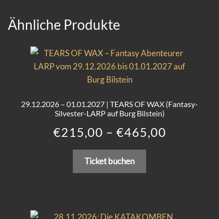
Ähnliche Produkte
29.12.2026 – 01.01.2027 | TEARS OF WAX (Fantasy-
Silvester-LARP auf Burg Bilstein)
Preisspa
€
215,00
–
€
465,00
€215,00
Dieses
Ticket buchen
bis
Produkt
weist
€465,00
mehrere
Varianten