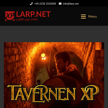
+49 2236 3316569
info@larp.net
Zur
Zum
Menu
Navigation
Inhalt
springen
springen
LARP TICKETS
KONTO